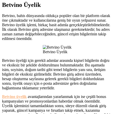
Betvino Üyelik
Betvino, bahis dünyasında oldukça popüler olan bir platform olarak
öne çıkmaktadır ve kullanıcılarına geniş bir oyun yelpazesi sunar.
Betvino üyelik işlemi, birkaç basit adımla gerçekleştirilebilmektedir.
İlk olarak Betvino giriş adresine ulaşmanız gerekmektedir; bu adres
zaman zaman değişebileceğinden, güncel erişim bilgilerinin takip
edilmesi önemlidir.
Betvino Üyelik
Betvino üyeliği için gerekli adımlar arasında kişisel bilgilerin doğru
ve eksiksiz bir şekilde doldurulması bulunmaktadır. Bu aşamada
isim, soyisim, doğum tarihi gibi temel bilgilerin yanı sıra, iletişim
bilgileri de eksiksiz girilmelidir. Betvino giriş adresi üzerinden,
hesap oluşturma sayfasına gelerek gerekli bilgileri doldurduktan
sonra, üyelik onayı için e-posta adresinize gelen doğrulama
bağlantısına tıklamanız yeterlidir.
Betvino üyelik
avantajlarından yararlanmak için ise çeşitli bonus
kampanyaları ve promosyonlardan haberdar olmak önemlidir.
Üyelik işleminizi tamamladıktan sonra, siteye düzenli olarak giriş
yaparak, güncel kampanya ve fırsatları takip etmek, kazanma