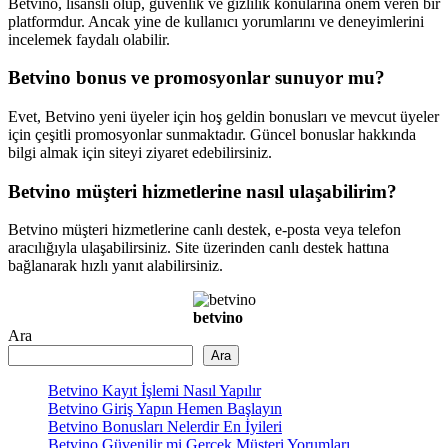
Betvino, lisanslı olup, güvenlik ve gizlilik konularına önem veren bir
platformdur. Ancak yine de kullanıcı yorumlarını ve deneyimlerini
incelemek faydalı olabilir.
Betvino bonus ve promosyonlar sunuyor mu?
Evet, Betvino yeni üyeler için hoş geldin bonusları ve mevcut üyeler
için çeşitli promosyonlar sunmaktadır. Güncel bonuslar hakkında
bilgi almak için siteyi ziyaret edebilirsiniz.
Betvino müşteri hizmetlerine nasıl ulaşabilirim?
Betvino müşteri hizmetlerine canlı destek, e-posta veya telefon
aracılığıyla ulaşabilirsiniz. Site üzerinden canlı destek hattına
bağlanarak hızlı yanıt alabilirsiniz.
betvino
Ara
Ara
Betvino Kayıt İşlemi Nasıl Yapılır
Betvino Giriş Yapın Hemen Başlayın
Betvino Bonusları Nelerdir En İyileri
Betvino Güvenilir mi Gerçek Müşteri Yorumları